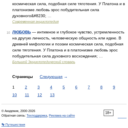
космическая сила, подобная силе тяготения. У Платона и в
платонизме любовь эрос побудительная сила
духовного&#8230; …
Современная энциклопедия
ЛЮБОВЬ
— интимное и глубокое чувство, устремленность
10
на другую личность, человеческую общность или идею. В
древней мифологии и поэзии космическая сила, подобная
силе тяготения. У Платона и в платонизме любовь эрос
побудительная сила духовного восхождения; …
Большой Энциклопедический словарь
Страницы
Следующая
→
1
2
3
4
5
6
7
8
9
10
11
12
13
© Академик, 2000-2026
18+
Обратная связь:
Техподдержка
,
Реклама на сайте
👣 Путешествия