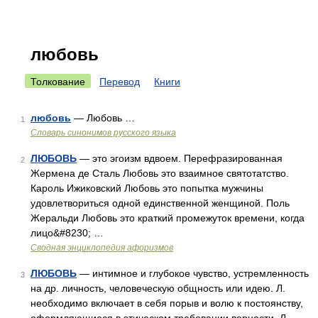
любовь
Толкование
Перевод
Книги
любовь
— Любовь …
1
Словарь синонимов русского языка
ЛЮБОВЬ
— это эгоизм вдвоем. Перефразированная
2
Жермена де Сталь Любовь это взаимное святотатство.
Кароль Ижиковский Любовь это попытка мужчины
удовлетвориться одной единственной женщиной. Поль
Жеральди Любовь это краткий промежуток времени, когда
лицо&#8230; …
Сводная энциклопедия афоризмов
ЛЮБОВЬ
— интимное и глубокое чувство, устремленность
3
на др. личность, человеческую общность или идею. Л.
необходимо включает в себя порыв и волю к постоянству,