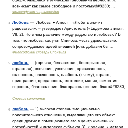
оформляющиеся в этическом требовании верности. Л.
возникает как самое свободное и постольку&#8230; …
Философская энциклопедия
Любовь
— Любовь ♦ Amour «Любить значит
4
радоваться», – утверждает Аристотель («Евдемова этика»,
VII, 2). Но в чем различие между радостью и любовью? В
том, что любовь, как учит Спиноза, «есть удовольствие,
сопровождаемое идеей внешней [или, добавил бы …
Философский словарь Спонвиля
любовь
— (горячая, беззаветная, бескорыстная,
5
страстная), влечение, увлечение, привязанность,
склонность, наклонность, слабость (к чему), страсть,
пристрастие, преданность, тяготение, мания, симпатия,
верность, благоволение, благорасположение, благо&#8230;
…
Словарь синонимов
любовь
— 1) высокая степень эмоционально
6
положительного отношения, выделяющего его объект
среди других и помещающего его в центр жизненных
потребностей и интересов субъекта (Л. к родине, к матери,