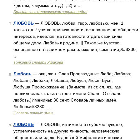
к детям, к музыке и т. д.). ; 2) и …
Большая психологическая энциклопедия
ЛЮБОВЬ
— ЛЮБОВЬ, любви, твор. любовью, жен. 1.
7
только ед. Чувство привязанности, основанное на общности
интересов, идеалов, на готовности отдать свои силы
общему делу. Любовь к родине. || Такое же чувство,
основанное на взаимном расположении, симпатии,&#8230;
…
Толковый словарь Ушакова
Любовь
— ови, жен. Слав.Производные: Люба; Любава;
8
Любаня; Любаха; Любаша; Любуся; Люся; Буся;
Любуша.Происхождение: (Заимств. из ст. сл. яз., где
появилось как калька с греч. имени Charis. От charis
любовь.)Именины: 30 сент. Словарь личных имён.
Любовь&#8230; …
Словарь личных имен
ЛЮБОВЬ
— ЛЮБОВЬ, интимное и глубокое чувство,
9
устремленность на другую личность, человеческую
общность или идею. В древней мифологии и поэзии